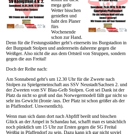
mega geile
Wetter bisschen
genießen und
habt den Planer
fürs
Wochenende
schon zur Hand.
Denn für die Festungsstädter geht’s einerseits ins Burgstadion in
der Burgstadt Stolpen und andererseits daheeme gegen die
Weißger. Also nicht die aus dem Ortsteil von Struppen, sondern
gegen die aus Freital!
Doch der Reihe nach:
Am Sonnabend geht’s um 12.30 Uhr für die Zweete nach
Stolpen zu Spielgemeinschaft aus SSV Neustadt/Sachsen 2. und
der Zweeten vom SV Blau-Gelb Stolpen. Gott sei Dank ist der
Platz da nicht so groß und das Norwegermodell fällt gar nicht so
sehr ins Gewicht (Ironie /aus. Der Platz ist schon größer als der
in Pfaffendorf. Unwesentlich).
Wenn man sich dann dort nach Abpfiff beeilt und bisschen
Glück an der Ampel in Schandau hat, schafft man es tatsächlich
noch pünktlich um 15 Uhr zur Ersten gegen die SG Freital
Weißig in Pfaffendorf zu sein. Dazu kann ich gar nicht soviel